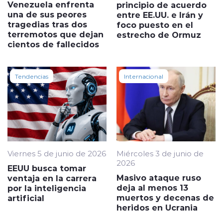
Venezuela enfrenta
principio de acuerdo
una de sus peores
entre EE.UU. e Irán y
tragedias tras dos
foco puesto en el
terremotos que dejan
estrecho de Ormuz
cientos de fallecidos
Tendencias
Internacional
Viernes 5 de junio de 2026
Miércoles 3 de junio de
2026
EEUU busca tomar
Masivo ataque ruso
ventaja en la carrera
deja al menos 13
por la inteligencia
muertos y decenas de
artificial
heridos en Ucrania