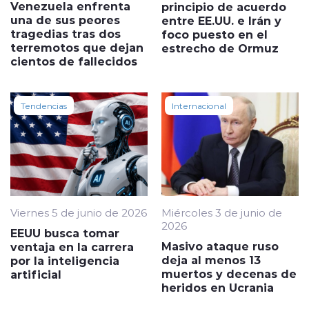
Venezuela enfrenta
principio de acuerdo
una de sus peores
entre EE.UU. e Irán y
tragedias tras dos
foco puesto en el
terremotos que dejan
estrecho de Ormuz
cientos de fallecidos
Tendencias
Internacional
Viernes 5 de junio de 2026
Miércoles 3 de junio de
2026
EEUU busca tomar
Masivo ataque ruso
ventaja en la carrera
deja al menos 13
por la inteligencia
muertos y decenas de
artificial
heridos en Ucrania