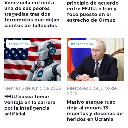
Venezuela enfrenta
principio de acuerdo
una de sus peores
entre EE.UU. e Irán y
tragedias tras dos
foco puesto en el
terremotos que dejan
estrecho de Ormuz
cientos de fallecidos
Tendencias
Internacional
Viernes 5 de junio de 2026
Miércoles 3 de junio de
2026
EEUU busca tomar
Masivo ataque ruso
ventaja en la carrera
deja al menos 13
por la inteligencia
muertos y decenas de
artificial
heridos en Ucrania