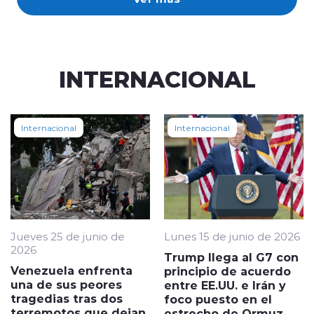
INTERNACIONAL
Internacional
Internacional
Jueves 25 de junio de
Lunes 15 de junio de 2026
2026
Trump llega al G7 con
Venezuela enfrenta
principio de acuerdo
una de sus peores
entre EE.UU. e Irán y
tragedias tras dos
foco puesto en el
terremotos que dejan
estrecho de Ormuz