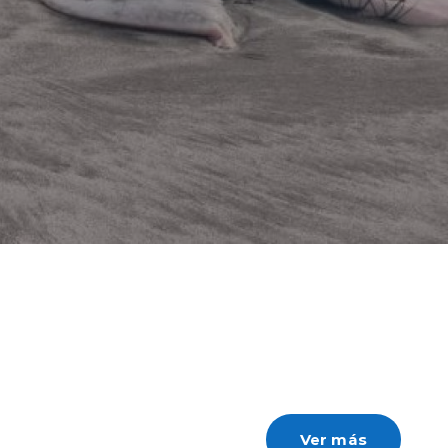
que estamos haciendo es ampliando las
so a la vivienda propia", manifestó el
 Iván Poduje.
Ver más