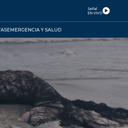
Señal
EN VIVO
TAS
EMERGENCIA Y SALUD
IVO PRESENTA
TO PARA BAJAR
TO AL CRÉDITO
CARIO A UN 3%