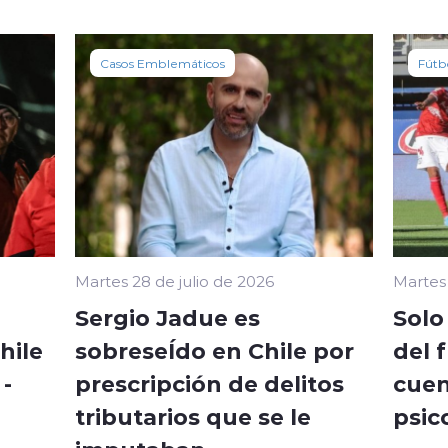
Casos Emblemáticos
Fútb
Martes 28 de julio de 2026
Martes 
Sergio Jadue es
Solo
hile
sobreseÍdo en Chile por
del 
-
prescripción de delitos
cuen
tributarios que se le
psic