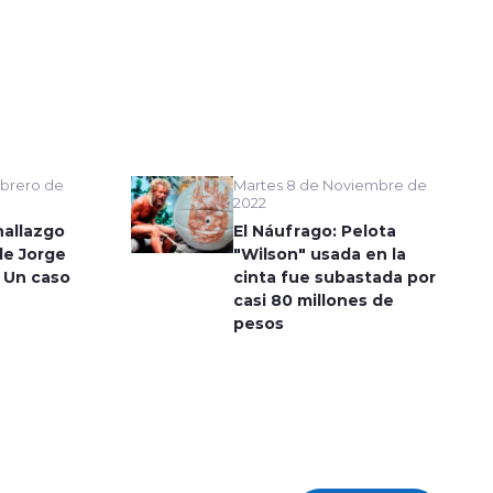
Martes 8 de Noviembre de
brero de
2022
El Náufrago: Pelota
hallazgo
"Wilson" usada en la
de Jorge
cinta fue subastada por
 Un caso
casi 80 millones de
pesos