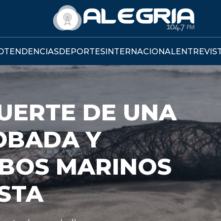
D
TENDENCIAS
DEPORTES
INTERNACIONAL
ENTREVIS
EJECUT
PROYEC
IMPUES
HIPOTE