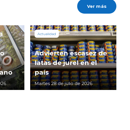
Ver más
a
Actualidad
co
Advierten escasez de
latas de jurel en el
cano
país
026
Martes 28 de julio de 2026