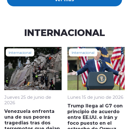
INTERNACIONAL
Internacional
Internacional
Jueves 25 de junio de
Lunes 15 de junio de 2026
2026
Trump llega al G7 con
Venezuela enfrenta
principio de acuerdo
una de sus peores
entre EE.UU. e Irán y
tragedias tras dos
foco puesto en el
terremotos que dejan
estrecho de Ormuz