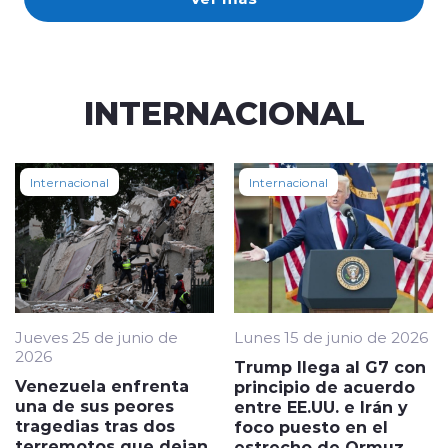
INTERNACIONAL
Internacional
Internacional
Jueves 25 de junio de
Lunes 15 de junio de 2026
2026
Trump llega al G7 con
Venezuela enfrenta
principio de acuerdo
una de sus peores
entre EE.UU. e Irán y
tragedias tras dos
foco puesto en el
terremotos que dejan
estrecho de Ormuz