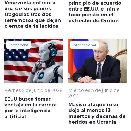
Venezuela enfrenta
principio de acuerdo
una de sus peores
entre EE.UU. e Irán y
tragedias tras dos
foco puesto en el
terremotos que dejan
estrecho de Ormuz
cientos de fallecidos
Tendencias
Internacional
Viernes 5 de junio de 2026
Miércoles 3 de junio de
2026
EEUU busca tomar
Masivo ataque ruso
ventaja en la carrera
deja al menos 13
por la inteligencia
muertos y decenas de
artificial
heridos en Ucrania