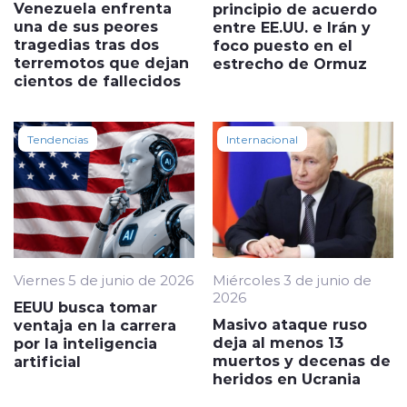
Venezuela enfrenta
principio de acuerdo
una de sus peores
entre EE.UU. e Irán y
tragedias tras dos
foco puesto en el
terremotos que dejan
estrecho de Ormuz
cientos de fallecidos
Tendencias
Internacional
Viernes 5 de junio de 2026
Miércoles 3 de junio de
2026
EEUU busca tomar
Masivo ataque ruso
ventaja en la carrera
deja al menos 13
por la inteligencia
muertos y decenas de
artificial
heridos en Ucrania