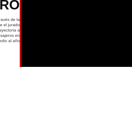
TRO
ravés de la
e el jurado
ayectoria a
asajeros en
dio al año