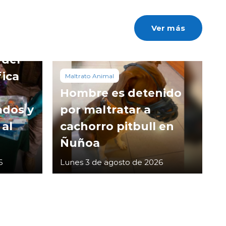
Ver más
 del
fica
Maltrato Animal
Hombre es detenido
ados y
por maltratar a
 al
cachorro pitbull en
Ñuñoa
6
Lunes 3 de agosto de 2026