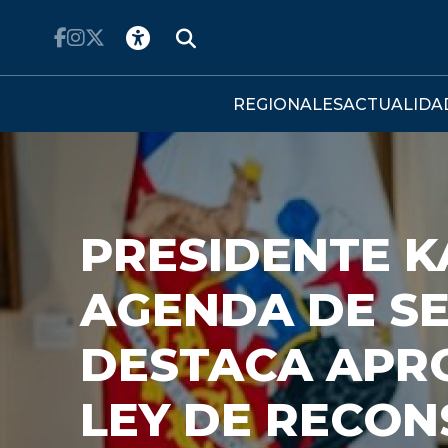
Click acá para ir directamente al contenido
REGIONALES
ACTUALIDA
A LEY: SEN
DESPACHO D
RECONSTRUC
Ahora la ley deberá superar la revis