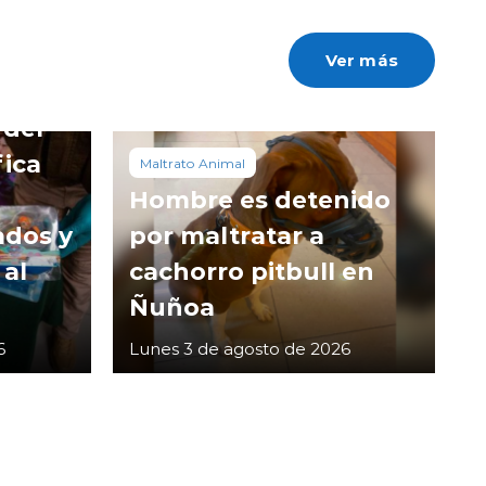
Ver más
 del
fica
Maltrato Animal
Hombre es detenido
ados y
por maltratar a
 al
cachorro pitbull en
Ñuñoa
6
Lunes 3 de agosto de 2026