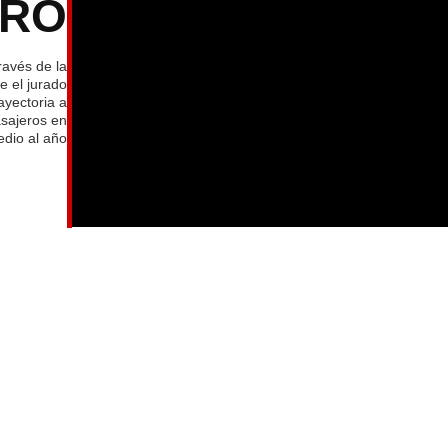
TRO
ravés de la
e el jurado
ayectoria a
asajeros en
dio al año