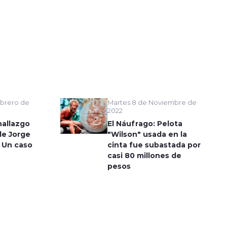
Martes 8 de Noviembre de
brero de
2022
El Náufrago: Pelota
hallazgo
"Wilson" usada en la
de Jorge
cinta fue subastada por
 Un caso
casi 80 millones de
pesos