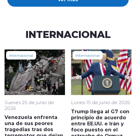
INTERNACIONAL
Internacional
Internacional
Jueves 25 de junio de
Lunes 15 de junio de 2026
2026
Trump llega al G7 con
Venezuela enfrenta
principio de acuerdo
una de sus peores
entre EE.UU. e Irán y
tragedias tras dos
foco puesto en el
terremotos que dejan
estrecho de Ormuz