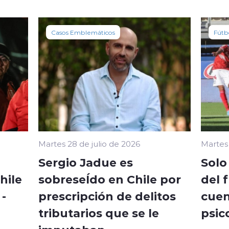
Casos Emblemáticos
Fútb
Martes 28 de julio de 2026
Martes 
Sergio Jadue es
Solo
hile
sobreseÍdo en Chile por
del 
-
prescripción de delitos
cuen
tributarios que se le
psic