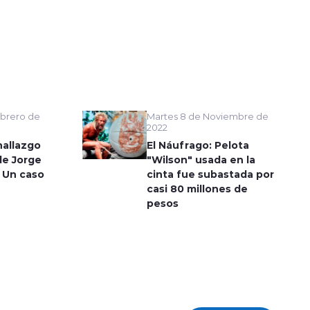
Martes 8 de Noviembre de
brero de
2022
El Náufrago: Pelota
hallazgo
"Wilson" usada en la
de Jorge
cinta fue subastada por
 Un caso
casi 80 millones de
pesos