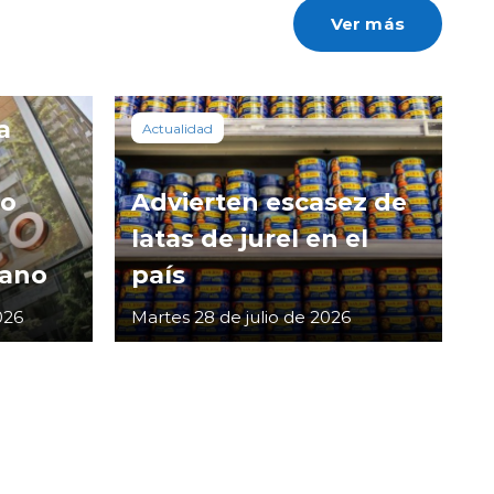
Ver más
a
Actualidad
co
Advierten escasez de
latas de jurel en el
cano
país
026
Martes 28 de julio de 2026