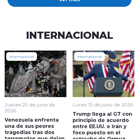
INTERNACIONAL
Internacional
Internacional
Jueves 25 de junio de
Lunes 15 de junio de 2026
2026
Trump llega al G7 con
Venezuela enfrenta
principio de acuerdo
una de sus peores
entre EE.UU. e Irán y
tragedias tras dos
foco puesto en el
terremotos que dejan
estrecho de Ormuz