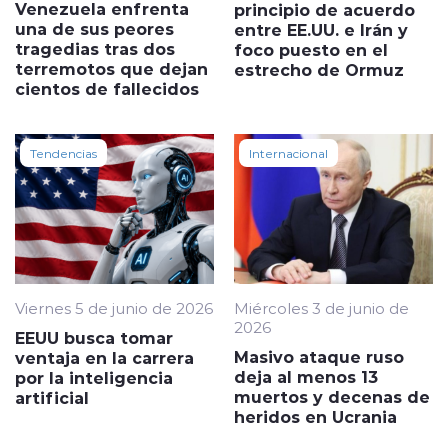
Venezuela enfrenta
principio de acuerdo
una de sus peores
entre EE.UU. e Irán y
tragedias tras dos
foco puesto en el
terremotos que dejan
estrecho de Ormuz
cientos de fallecidos
Tendencias
Internacional
Viernes 5 de junio de 2026
Miércoles 3 de junio de
2026
EEUU busca tomar
Masivo ataque ruso
ventaja en la carrera
deja al menos 13
por la inteligencia
muertos y decenas de
artificial
heridos en Ucrania