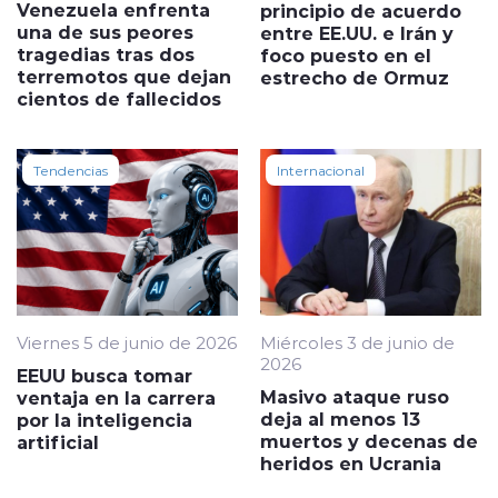
Venezuela enfrenta
principio de acuerdo
una de sus peores
entre EE.UU. e Irán y
tragedias tras dos
foco puesto en el
terremotos que dejan
estrecho de Ormuz
cientos de fallecidos
Tendencias
Internacional
Viernes 5 de junio de 2026
Miércoles 3 de junio de
2026
EEUU busca tomar
Masivo ataque ruso
ventaja en la carrera
deja al menos 13
por la inteligencia
muertos y decenas de
artificial
heridos en Ucrania