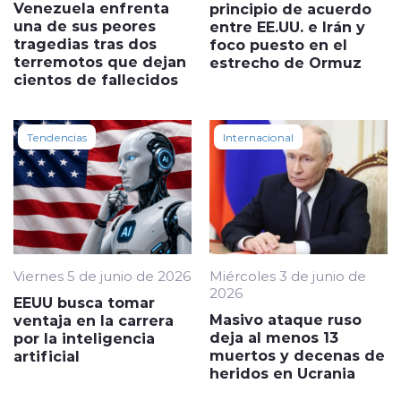
Venezuela enfrenta
principio de acuerdo
una de sus peores
entre EE.UU. e Irán y
tragedias tras dos
foco puesto en el
terremotos que dejan
estrecho de Ormuz
cientos de fallecidos
Tendencias
Internacional
Viernes 5 de junio de 2026
Miércoles 3 de junio de
2026
EEUU busca tomar
Masivo ataque ruso
ventaja en la carrera
deja al menos 13
por la inteligencia
muertos y decenas de
artificial
heridos en Ucrania