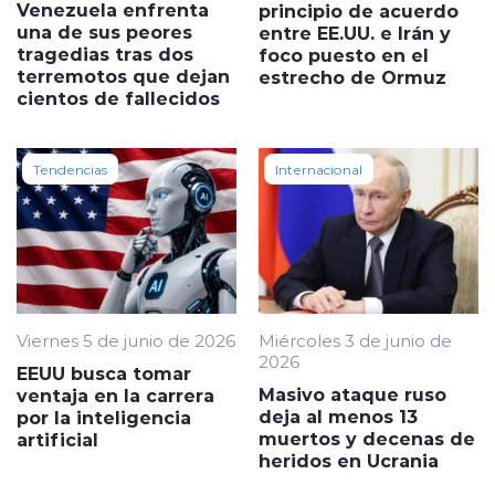
Venezuela enfrenta
principio de acuerdo
una de sus peores
entre EE.UU. e Irán y
tragedias tras dos
foco puesto en el
terremotos que dejan
estrecho de Ormuz
cientos de fallecidos
Tendencias
Internacional
Viernes 5 de junio de 2026
Miércoles 3 de junio de
2026
EEUU busca tomar
Masivo ataque ruso
ventaja en la carrera
deja al menos 13
por la inteligencia
muertos y decenas de
artificial
heridos en Ucrania