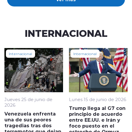
INTERNACIONAL
Internacional
Internacional
Jueves 25 de junio de
Lunes 15 de junio de 2026
2026
Trump llega al G7 con
Venezuela enfrenta
principio de acuerdo
una de sus peores
entre EE.UU. e Irán y
tragedias tras dos
foco puesto en el
terremotos que dejan
estrecho de Ormuz