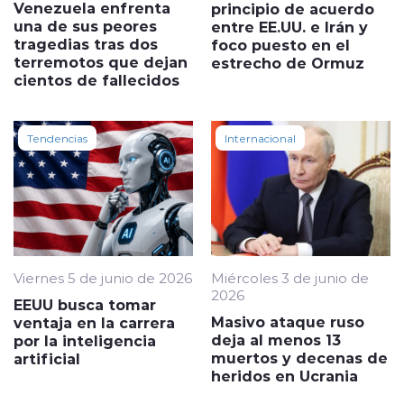
Venezuela enfrenta
principio de acuerdo
una de sus peores
entre EE.UU. e Irán y
tragedias tras dos
foco puesto en el
terremotos que dejan
estrecho de Ormuz
cientos de fallecidos
Tendencias
Internacional
Viernes 5 de junio de 2026
Miércoles 3 de junio de
2026
EEUU busca tomar
Masivo ataque ruso
ventaja en la carrera
deja al menos 13
por la inteligencia
muertos y decenas de
artificial
heridos en Ucrania