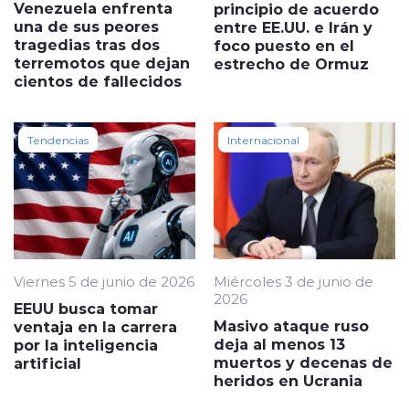
Venezuela enfrenta
principio de acuerdo
una de sus peores
entre EE.UU. e Irán y
tragedias tras dos
foco puesto en el
terremotos que dejan
estrecho de Ormuz
cientos de fallecidos
Tendencias
Internacional
Viernes 5 de junio de 2026
Miércoles 3 de junio de
2026
EEUU busca tomar
Masivo ataque ruso
ventaja en la carrera
deja al menos 13
por la inteligencia
muertos y decenas de
artificial
heridos en Ucrania