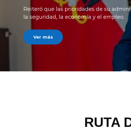
luego de recursos impuestos por la 
critican la norma por desigualdad terr
Ver más
RUTA 