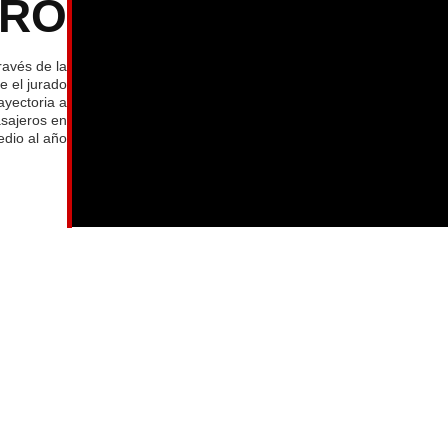
TRO
ravés de la
e el jurado
ayectoria a
asajeros en
dio al año