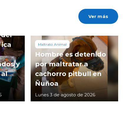
Ver más
 del
fica
Maltrato Animal
Hombre es detenido
ados y
por maltratar a
 al
cachorro pitbull en
Ñuñoa
6
Lunes 3 de agosto de 2026