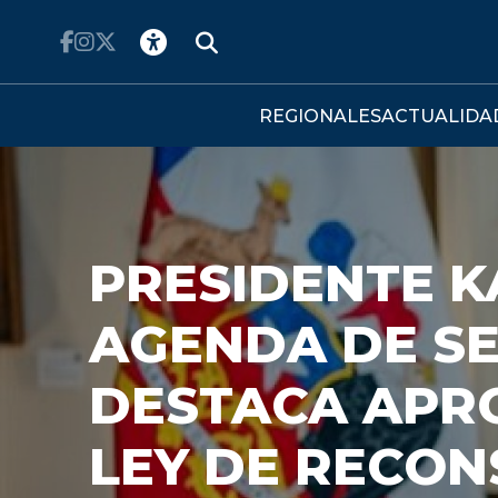
Click acá para ir directamente al contenido
REGIONALES
ACTUALIDA
A LEY: SENA
DESPACHO D
RECONSTRUC
Ahora la ley deberá superar la revisi