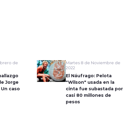
Martes 8 de Noviembre de
brero de
2022
El Náufrago: Pelota
hallazgo
"Wilson" usada en la
de Jorge
cinta fue subastada por
 Un caso
casi 80 millones de
pesos