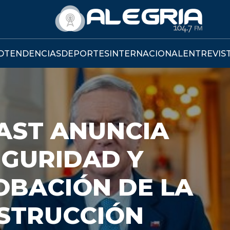
D
TENDENCIAS
DEPORTES
INTERNACIONAL
ENTREVIS
DO COMPLETA
E PROYECTO DE
CIÓ NACIONAL
ón del Tribunal Constitucional