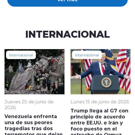
INTERNACIONAL
Internacional
Internacional
Jueves 25 de junio de
Lunes 15 de junio de 2026
2026
Trump llega al G7 con
Venezuela enfrenta
principio de acuerdo
una de sus peores
entre EE.UU. e Irán y
tragedias tras dos
foco puesto en el
terremotos que dejan
estrecho de Ormuz