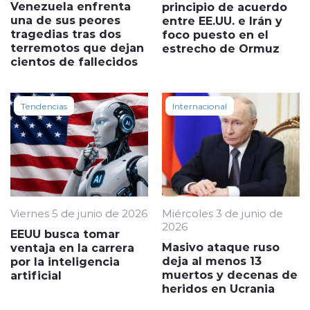
Venezuela enfrenta
principio de acuerdo
una de sus peores
entre EE.UU. e Irán y
tragedias tras dos
foco puesto en el
terremotos que dejan
estrecho de Ormuz
cientos de fallecidos
Tendencias
Internacional
Viernes 5 de junio de 2026
Miércoles 3 de junio de
2026
EEUU busca tomar
Masivo ataque ruso
ventaja en la carrera
deja al menos 13
por la inteligencia
muertos y decenas de
artificial
heridos en Ucrania