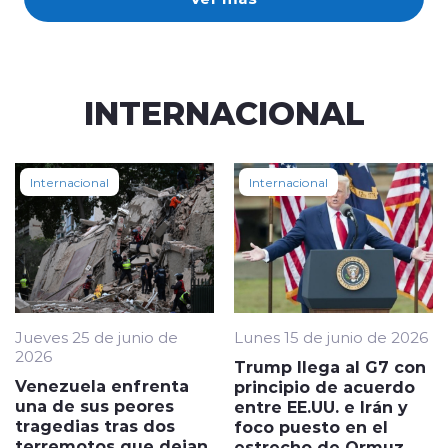
INTERNACIONAL
Internacional
Internacional
Jueves 25 de junio de
Lunes 15 de junio de 2026
2026
Trump llega al G7 con
Venezuela enfrenta
principio de acuerdo
una de sus peores
entre EE.UU. e Irán y
tragedias tras dos
foco puesto en el
terremotos que dejan
estrecho de Ormuz