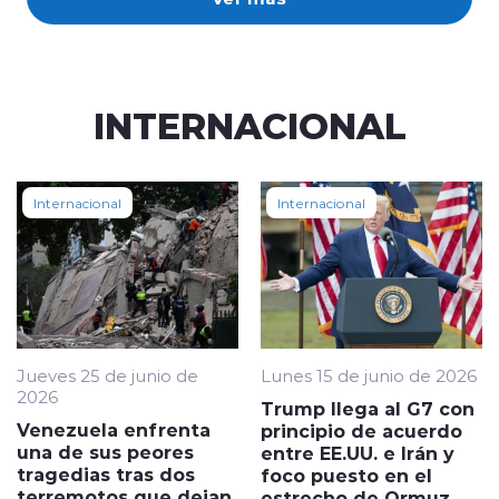
INTERNACIONAL
Internacional
Internacional
Jueves 25 de junio de
Lunes 15 de junio de 2026
2026
Trump llega al G7 con
Venezuela enfrenta
principio de acuerdo
una de sus peores
entre EE.UU. e Irán y
tragedias tras dos
foco puesto en el
terremotos que dejan
estrecho de Ormuz