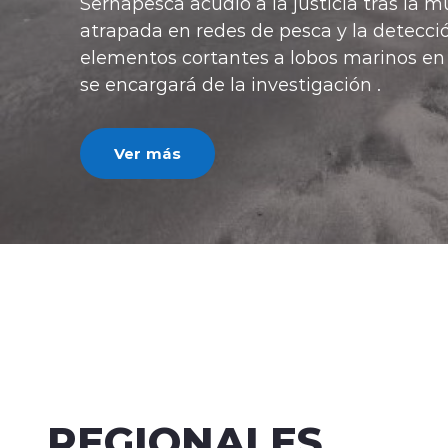
 a la justicia tras la muerte de un a ballena
s de pesca y la detección de agresiones con
tes a lobos marinos en el borde costero. Bidema
a investigación .
REGIONALES