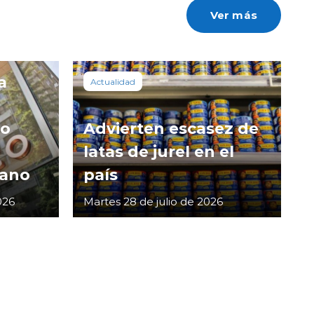
Ver más
a
Actualidad
co
Advierten escasez de
latas de jurel en el
cano
país
026
Martes 28 de julio de 2026