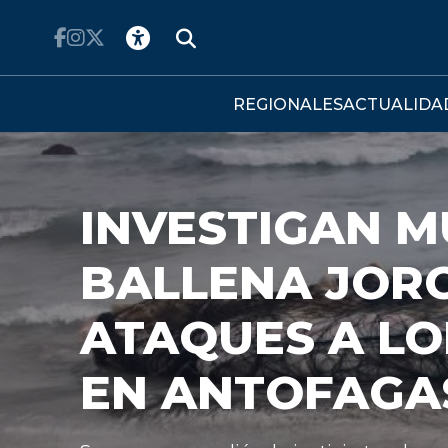
Click acá para ir directamente al contenido
REGIONALES
ACTUALIDA
TIGAN MUERTE DE
ENA JOROBADA Y
ES A LOBOS MAR
NTOFAGASTA