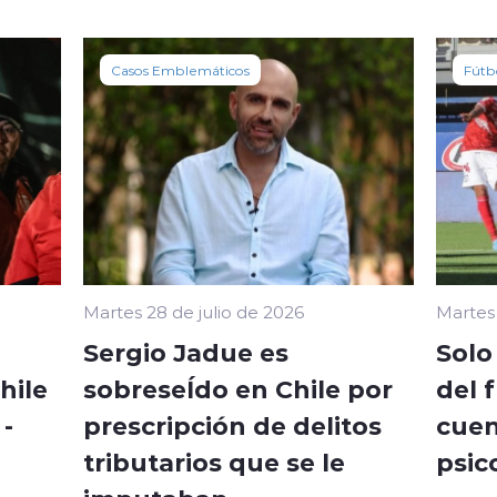
Casos Emblemáticos
Fútb
Martes 28 de julio de 2026
Martes 
Sergio Jadue es
Solo
hile
sobreseÍdo en Chile por
del 
-
prescripción de delitos
cuen
tributarios que se le
psic