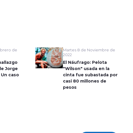
Martes 8 de Noviembre de
brero de
2022
El Náufrago: Pelota
hallazgo
"Wilson" usada en la
de Jorge
cinta fue subastada por
 Un caso
casi 80 millones de
pesos