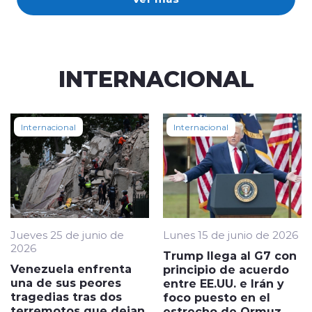
INTERNACIONAL
Internacional
Internacional
Jueves 25 de junio de
Lunes 15 de junio de 2026
2026
Trump llega al G7 con
Venezuela enfrenta
principio de acuerdo
una de sus peores
entre EE.UU. e Irán y
tragedias tras dos
foco puesto en el
terremotos que dejan
estrecho de Ormuz