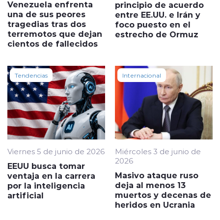
Venezuela enfrenta
principio de acuerdo
una de sus peores
entre EE.UU. e Irán y
tragedias tras dos
foco puesto en el
terremotos que dejan
estrecho de Ormuz
cientos de fallecidos
Tendencias
Internacional
Viernes 5 de junio de 2026
Miércoles 3 de junio de
2026
EEUU busca tomar
Masivo ataque ruso
ventaja en la carrera
deja al menos 13
por la inteligencia
muertos y decenas de
artificial
heridos en Ucrania