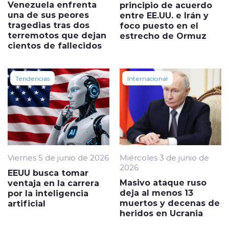
Venezuela enfrenta
principio de acuerdo
una de sus peores
entre EE.UU. e Irán y
tragedias tras dos
foco puesto en el
terremotos que dejan
estrecho de Ormuz
cientos de fallecidos
Tendencias
Internacional
Viernes 5 de junio de 2026
Miércoles 3 de junio de
2026
EEUU busca tomar
Masivo ataque ruso
ventaja en la carrera
deja al menos 13
por la inteligencia
muertos y decenas de
artificial
heridos en Ucrania