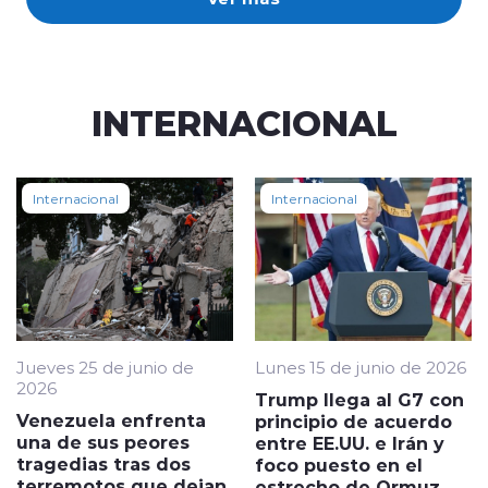
INTERNACIONAL
Internacional
Internacional
Jueves 25 de junio de
Lunes 15 de junio de 2026
2026
Trump llega al G7 con
Venezuela enfrenta
principio de acuerdo
una de sus peores
entre EE.UU. e Irán y
tragedias tras dos
foco puesto en el
terremotos que dejan
estrecho de Ormuz