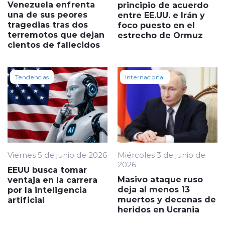
Venezuela enfrenta
principio de acuerdo
una de sus peores
entre EE.UU. e Irán y
tragedias tras dos
foco puesto en el
terremotos que dejan
estrecho de Ormuz
cientos de fallecidos
Tendencias
Internacional
Viernes 5 de junio de 2026
Miércoles 3 de junio de
2026
EEUU busca tomar
Masivo ataque ruso
ventaja en la carrera
deja al menos 13
por la inteligencia
muertos y decenas de
artificial
heridos en Ucrania