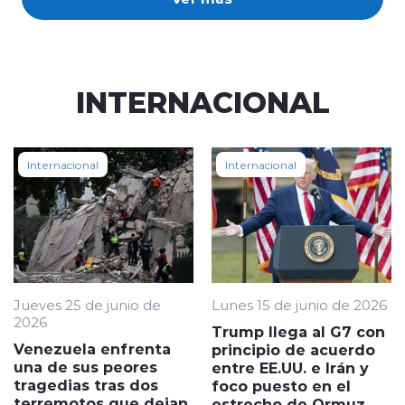
INTERNACIONAL
Internacional
Internacional
Jueves 25 de junio de
Lunes 15 de junio de 2026
2026
Trump llega al G7 con
Venezuela enfrenta
principio de acuerdo
una de sus peores
entre EE.UU. e Irán y
tragedias tras dos
foco puesto en el
terremotos que dejan
estrecho de Ormuz