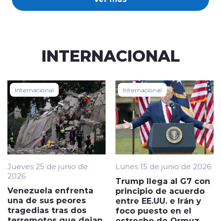
INTERNACIONAL
Internacional
Internacional
Jueves 25 de junio de
Lunes 15 de junio de 2026
2026
Trump llega al G7 con
Venezuela enfrenta
principio de acuerdo
una de sus peores
entre EE.UU. e Irán y
tragedias tras dos
foco puesto en el
terremotos que dejan
estrecho de Ormuz